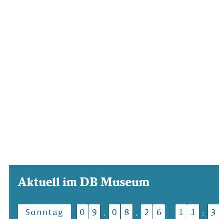
Aktuell im DB Museum
Sonntag
0
9
0
8
2
6
1
1
3
.
.
: