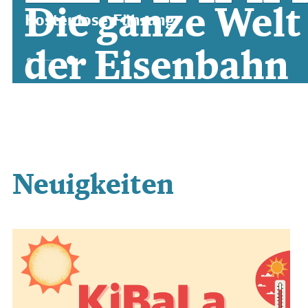
Die ganze Welt
Kostenlose Führung
der Eisenbahn
erleben
Neuigkeiten