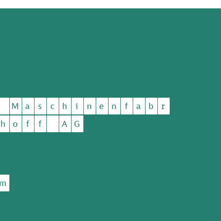
M
a
s
c
h
i
n
e
n
f
a
b
r
h
o
f
f
A
G
m