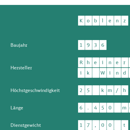
K
o
b
l
e
n
z
1
9
3
6
Baujahr
R
h
e
i
n
e
r
Hersteller
i
k
W
i
n
d
2
5
k
m
/
h
Höchstgeschwindigkeit
6
.
4
5
0
m
Länge
1
7
,
0
0
t
Dienstgewicht